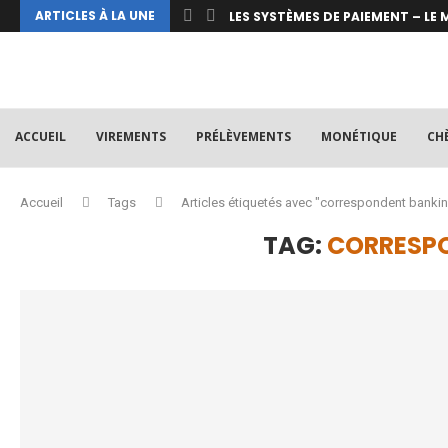
ARTICLES À LA UNE
LES SYSTÈMES DE PAIEMENT – LE M
LES SYSTÈMES DE PAIEMENT – MOD
LES SYSTÈMES DE PAIEMENT – MOD
IDENTIFIANTS DES MESSAGES SEPA
SCT INSTANTANÉ : SÉQUENCES D
ACCUEIL
VIREMENTS
PRÉLÈVEMENTS
MONÉTIQUE
CH
Accueil
Tags
Articles étiquetés avec "correspondent banki
TAG:
CORRESP