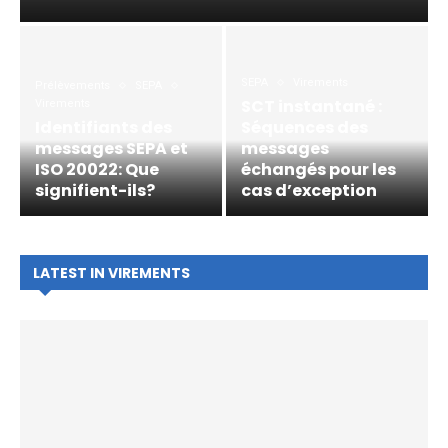
SEPA
Virements
Prélèvements
SEPA
SCT instantané :
Virements
Identifiants des
Séquences des
messages SEPA et
messages
ISO 20022: Que
échangés pour les
signifient-ils?
cas d’exception
LATEST IN VIREMENTS