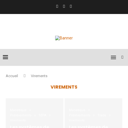
Accueil
Virements
VIREMENTS
Monétique
Monétique
Prélèvements
SEPA
Prélèvements
Trade
Virements
Virements
Les systèmes de
Les systèmes de