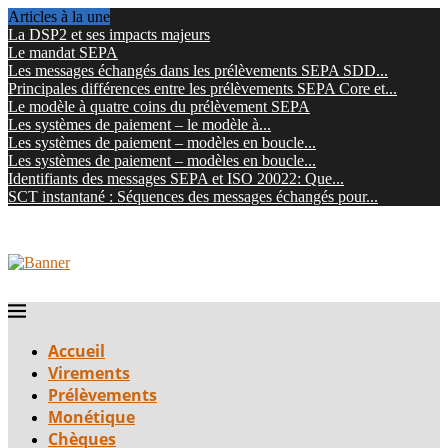
Articles à la une
La DSP2 et ses impacts majeurs
Le mandat SEPA
Les messages échangés dans les prélèvements SEPA SDD...
Principales différences entre les prélèvements SEPA Core et...
Le modèle à quatre coins du prélèvement SEPA
Les systèmes de paiement – le modèle à...
Les systèmes de paiement – modèles en boucle...
Les systèmes de paiement – modèles en boucle...
Identifiants des messages SEPA et ISO 20022: Que...
SCT instantané : Séquences des messages échangés pour...
Accueil
Virements
Prélèvements
Monétique
Chèques