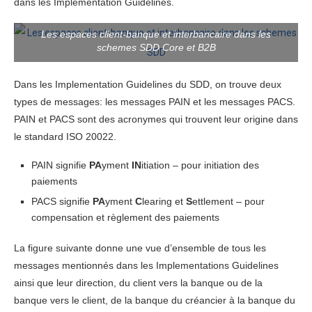
dans les Implementation Guidelines.
Les espaces client-banque et interbancaire dans les
schemes SDD Core et B2B
Dans les Implementation Guidelines du SDD, on trouve deux
types de messages: les messages PAIN et les messages PACS.
PAIN et PACS sont des acronymes qui trouvent leur origine dans
le standard ISO 20022.
PAIN signifie
PA
yment
IN
itiation – pour initiation des
paiements
PACS signifie
PA
yment
C
learing et
S
ettlement – pour
compensation et règlement des paiements
La figure suivante donne une vue d’ensemble de tous les
messages mentionnés dans les Implementations Guidelines
ainsi que leur direction, du client vers la banque ou de la
banque vers le client, de la banque du créancier à la banque du