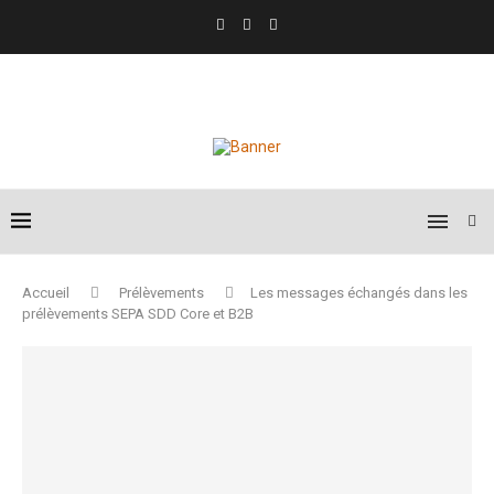
Accueil
Prélèvements
Les messages échangés dans les
prélèvements SEPA SDD Core et B2B