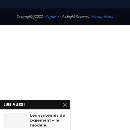
Copyright@2022 -
Paymerix
- All Right Reserved |
Privacy Policy
LIRE AUSSI
Les systèmes de
paiement – le
modèle...