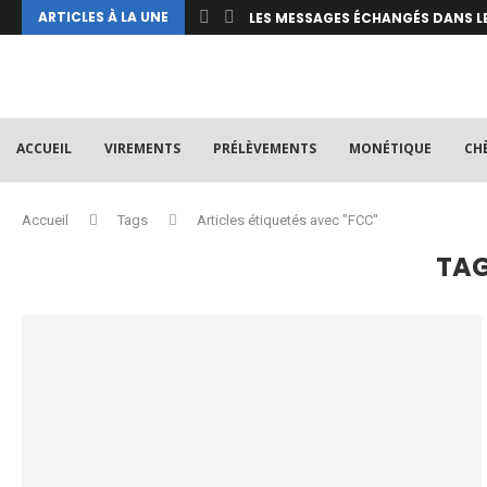
ARTICLES À LA UNE
LES MESSAGES ÉCHANGÉS DANS LE
PRINCIPALES DIFFÉRENCES ENTRE 
LE MODÈLE À QUATRE COINS DU 
LES SYSTÈMES DE PAIEMENT – LE M
LES SYSTÈMES DE PAIEMENT – MOD
LES SYSTÈMES DE PAIEMENT – MOD
IDENTIFIANTS DES MESSAGES SEPA
SCT INSTANTANÉ : SÉQUENCES D
ACCUEIL
VIREMENTS
PRÉLÈVEMENTS
MONÉTIQUE
CH
Accueil
Tags
Articles étiquetés avec "FCC"
TA